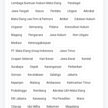
Lembaga Bantuan Hukum Mata Elang
Paralegal
Jawa Tengah
Kasus
Perdata
Litigasi
Advokat
Mata Elang Law Firm & Partners
Artikel
Edukasi Hukum
Ungaran
Semarang
Pidana
Konsultasi Hukum
Magang
Pengacara
Jasa Hukum
Non Litigasi
Mediasi
Ketenagakerjaan
PT. Mata Elang Group Indonesia
Jawa Timur
Ucapan Selamat
Hari Besar
Jawa Barat
Kendal
Surabaya
Depok
Karanganyar
Perbankan
Somasi
Kecelakaan
Salatiga
Jakarta
Kepanjen
Malang
Ambarawa
Kalimantan Timur
Probolinggo
Rembang
Advokat LBH Mata Elang
DKI Jakarta
Karawang
Pra Peradilan
Waris
Cilacap
Idul Adha
Kebumen
Magelang