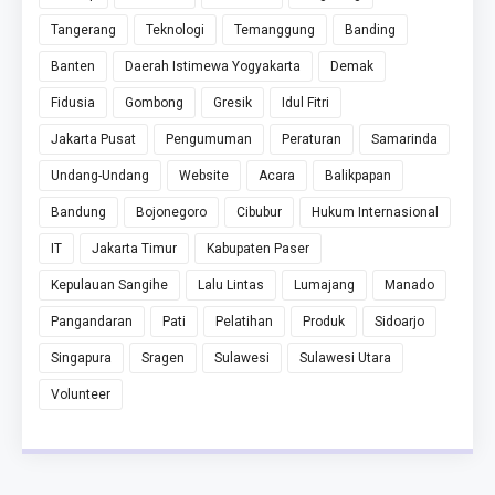
Tangerang
Teknologi
Temanggung
Banding
Banten
Daerah Istimewa Yogyakarta
Demak
Fidusia
Gombong
Gresik
Idul Fitri
Jakarta Pusat
Pengumuman
Peraturan
Samarinda
Undang-Undang
Website
Acara
Balikpapan
Bandung
Bojonegoro
Cibubur
Hukum Internasional
IT
Jakarta Timur
Kabupaten Paser
Kepulauan Sangihe
Lalu Lintas
Lumajang
Manado
Pangandaran
Pati
Pelatihan
Produk
Sidoarjo
Singapura
Sragen
Sulawesi
Sulawesi Utara
Volunteer