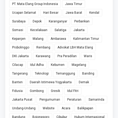
PT. Mata Elang Group Indonesia
Jawa Timur
Ucapan Selamat
Hari Besar
Jawa Barat
Kendal
Surabaya
Depok
Karanganyar
Perbankan
Somasi
Kecelakaan
Salatiga
Jakarta
Kepanjen
Malang
Ambarawa
Kalimantan Timur
Probolinggo
Rembang
Advokat LBH Mata Elang
DKI Jakarta
Karawang
Pra Peradilan
Waris
Cilacap
Idul Adha
Kebumen
Magelang
Tangerang
Teknologi
Temanggung
Banding
Banten
Daerah Istimewa Yogyakarta
Demak
Fidusia
Gombong
Gresik
Idul Fitri
Jakarta Pusat
Pengumuman
Peraturan
Samarinda
Undang-Undang
Website
Acara
Balikpapan
Bandung
Bojonegoro
Cibubur
Hukum Internasional