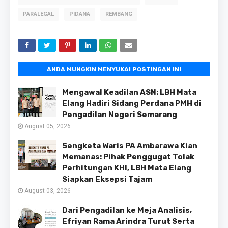
PARALEGAL
PIDANA
REMBANG
ANDA MUNGKIN MENYUKAI POSTINGAN INI
Mengawal Keadilan ASN: LBH Mata
Elang Hadiri Sidang Perdana PMH di
Pengadilan Negeri Semarang
August 05, 2026
Sengketa Waris PA Ambarawa Kian
Memanas: Pihak Penggugat Tolak
Perhitungan KHI, LBH Mata Elang
Siapkan Eksepsi Tajam
August 03, 2026
Dari Pengadilan ke Meja Analisis,
Efriyan Rama Arindra Turut Serta