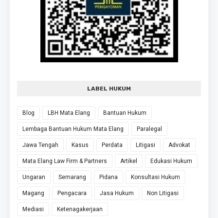
LABEL HUKUM
Blog
LBH Mata Elang
Bantuan Hukum
Lembaga Bantuan Hukum Mata Elang
Paralegal
Jawa Tengah
Kasus
Perdata
Litigasi
Advokat
Mata Elang Law Firm & Partners
Artikel
Edukasi Hukum
Ungaran
Semarang
Pidana
Konsultasi Hukum
Magang
Pengacara
Jasa Hukum
Non Litigasi
Mediasi
Ketenagakerjaan