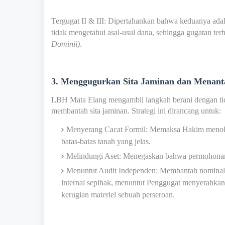
Tergugat II & III: Dipertahankan bahwa keduanya adala
tidak mengetahui asal-usul dana, sehingga gugatan te
Dominii)
.
3. Menggugurkan Sita Jaminan dan Menant
LBH Mata Elang mengambil langkah berani dengan ti
membantah sita jaminan. Strategi ini dirancang untuk:
Menyerang Cacat Formil: Memaksa Hakim menola
batas-batas tanah yang jelas.
Melindungi Aset: Menegaskan bahwa permohonan s
Menuntut Audit Independen: Membantah nominal k
internal sepihak, menuntut Penggugat menyerahkan
kerugian materiel sebuah perseroan.