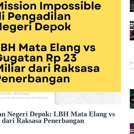
lan Negeri Depok: LBH Mata Elang vs
r dari Raksasa Penerbangan