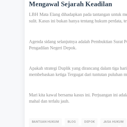
Mengawal Sejarah Keadilan
LBH Mata Elang dihadapkan pada tantangan untuk me
sulit. Kasus ini bukan hanya tentang hukum perdata, 
Agenda sidang selanjutnya adalah Pembuktian Surat P
Pengadilan Negeri Depok.
Apakah strategi Duplik yang dirancang dalam tiga 
membebaskan ketiga Tergugat dari tuntutan puluhan mi
Mari kita kawal bersama kasus ini. Perjuangan ini adal
mahal dan terlalu jauh.
BANTUAN HUKUM
BLOG
DEPOK
JASA HUKUM