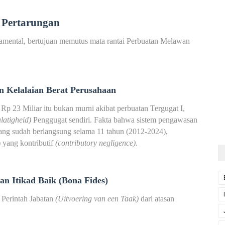
 Pertarungan
amental, bertujuan memutus mata rantai Perbuatan Melawan
an Kelalaian Berat Perusahaan
 23 Miliar itu bukan murni akibat perbuatan Tergugat I,
latigheid)
Penggugat sendiri. Fakta bahwa sistem pengawasan
ang sudah berlangsung selama 11 tahun (2012-2024),
 yang kontributif
(contributory negligence)
.
n Itikad Baik (Bona Fides)
s Perintah Jabatan
(Uitvoering van een Taak)
dari atasan