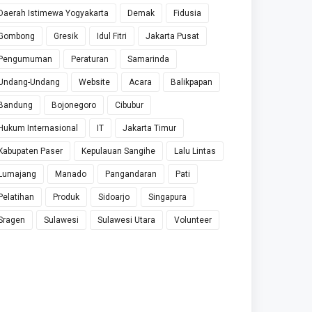
Daerah Istimewa Yogyakarta
Demak
Fidusia
Gombong
Gresik
Idul Fitri
Jakarta Pusat
Pengumuman
Peraturan
Samarinda
Undang-Undang
Website
Acara
Balikpapan
Bandung
Bojonegoro
Cibubur
Hukum Internasional
IT
Jakarta Timur
Kabupaten Paser
Kepulauan Sangihe
Lalu Lintas
Lumajang
Manado
Pangandaran
Pati
Pelatihan
Produk
Sidoarjo
Singapura
Sragen
Sulawesi
Sulawesi Utara
Volunteer