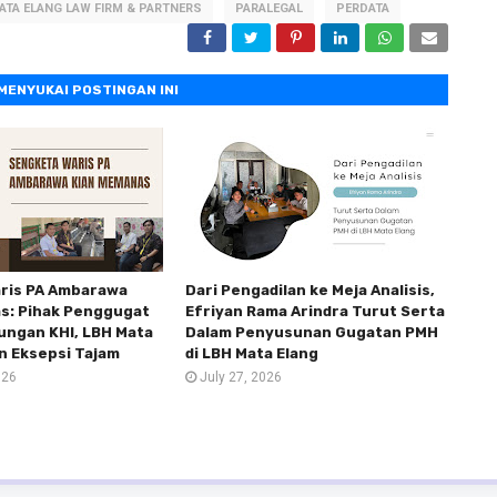
ATA ELANG LAW FIRM & PARTNERS
PARALEGAL
PERDATA
MENYUKAI POSTINGAN INI
ris PA Ambarawa
Dari Pengadilan ke Meja Analisis,
s: Pihak Penggugat
Efriyan Rama Arindra Turut Serta
ungan KHI, LBH Mata
Dalam Penyusunan Gugatan PMH
n Eksepsi Tajam
di LBH Mata Elang
026
July 27, 2026