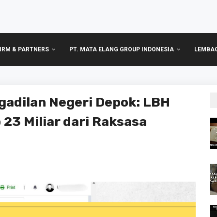
IRM & PARTNERS
PT. MATA ELANG GROUP INDONESIA
LEMBA
ngadilan Negeri Depok: LBH
23 Miliar dari Raksasa