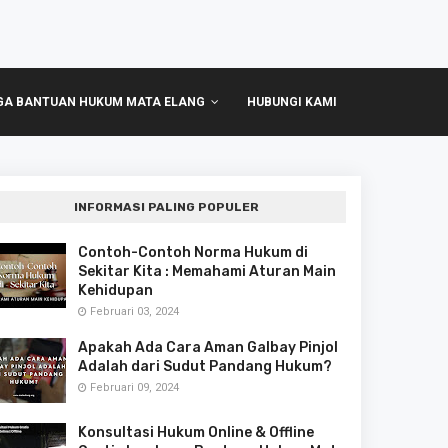
GA BANTUAN HUKUM MATA ELANG
HUBUNGI KAMI
INFORMASI PALING POPULER
Contoh-Contoh Norma Hukum di
Sekitar Kita : Memahami Aturan Main
Kehidupan
Februari 03, 2024
Apakah Ada Cara Aman Galbay Pinjol
Adalah dari Sudut Pandang Hukum?
Februari 09, 2024
Konsultasi Hukum Online & Offline