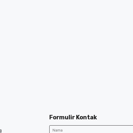
Formulir Kontak
8