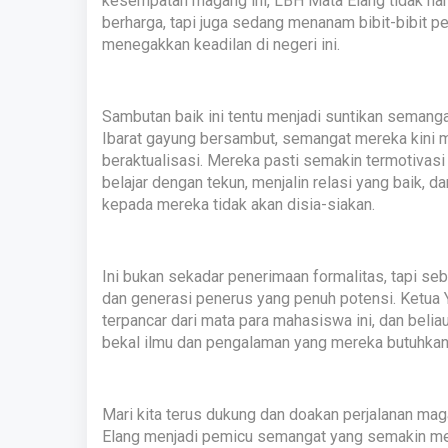
kesempatan magang ini, LBH Mata Elang tidak 
berharga, tapi juga sedang menanam bibit-bibit 
menegakkan keadilan di negeri ini.
Sambutan baik ini tentu menjadi suntikan semang
Ibarat gayung bersambut, semangat mereka kini
beraktualisasi. Mereka pasti semakin termotiva
belajar dengan tekun, menjalin relasi yang baik,
kepada mereka tidak akan disia-siakan.
Ini bukan sekadar penerimaan formalitas, tapi se
dan generasi penerus yang penuh potensi. Ketua
terpancar dari mata para mahasiswa ini, dan bel
bekal ilmu dan pengalaman yang mereka butuhkan u
Mari kita terus dukung dan doakan perjalanan m
Elang menjadi pemicu semangat yang semakin me