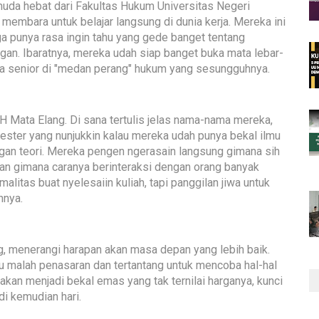
uda hebat dari Fakultas Hukum Universitas Negeri
mbara untuk belajar langsung di dunia kerja. Mereka ini
uga punya rasa ingin tahu yang gede banget tentang
gan. Ibaratnya, mereka udah siap banget buka mata lebar-
ra senior di "medan perang" hukum yang sesungguhnya.
 Mata Elang. Di sana tertulis jelas nama-nama mereka,
ter yang nunjukkin kalau mereka udah punya bekal ilmu
gan teori. Mereka pengen ngerasain langsung gimana sih
an gimana caranya berinteraksi dengan orang banyak
litas buat nyelesaiin kuliah, tapi panggilan jiwa untuk
hnya.
g, menerangi harapan akan masa depan yang lebih baik.
u malah penasaran dan tertantang untuk mencoba hal-hal
akan menjadi bekal emas yang tak ternilai harganya, kunci
i kemudian hari.