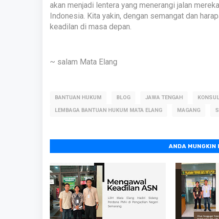
akan menjadi lentera yang menerangi jalan mere
Indonesia. Kita yakin, dengan semangat dan harap
keadilan di masa depan.
~ salam Mata Elang
BANTUAN HUKUM
BLOG
JAWA TENGAH
KONSUL
LEMBAGA BANTUAN HUKUM MATA ELANG
MAGANG
S
ANDA MUNGKIN 