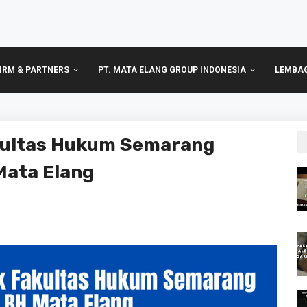
IRM & PARTNERS
PT. MATA ELANG GROUP INDONESIA
LEMBA
ultas Hukum Semarang
Mata Elang