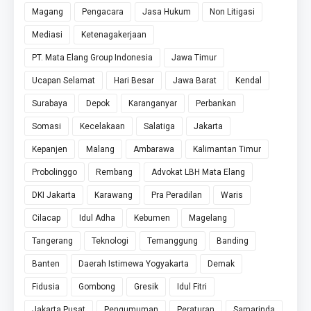
Magang
Pengacara
Jasa Hukum
Non Litigasi
Mediasi
Ketenagakerjaan
PT. Mata Elang Group Indonesia
Jawa Timur
Ucapan Selamat
Hari Besar
Jawa Barat
Kendal
Surabaya
Depok
Karanganyar
Perbankan
Somasi
Kecelakaan
Salatiga
Jakarta
Kepanjen
Malang
Ambarawa
Kalimantan Timur
Probolinggo
Rembang
Advokat LBH Mata Elang
DKI Jakarta
Karawang
Pra Peradilan
Waris
Cilacap
Idul Adha
Kebumen
Magelang
Tangerang
Teknologi
Temanggung
Banding
Banten
Daerah Istimewa Yogyakarta
Demak
Fidusia
Gombong
Gresik
Idul Fitri
Jakarta Pusat
Pengumuman
Peraturan
Samarinda