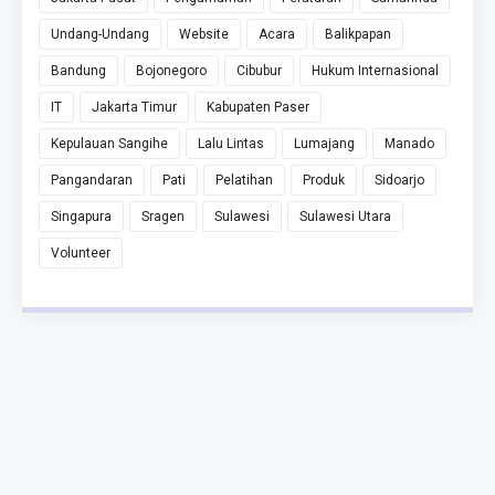
Undang-Undang
Website
Acara
Balikpapan
Bandung
Bojonegoro
Cibubur
Hukum Internasional
IT
Jakarta Timur
Kabupaten Paser
Kepulauan Sangihe
Lalu Lintas
Lumajang
Manado
Pangandaran
Pati
Pelatihan
Produk
Sidoarjo
Singapura
Sragen
Sulawesi
Sulawesi Utara
Volunteer