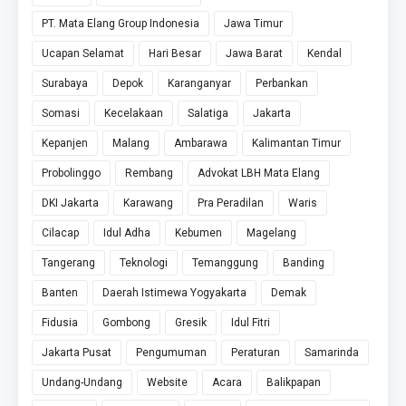
PT. Mata Elang Group Indonesia
Jawa Timur
Ucapan Selamat
Hari Besar
Jawa Barat
Kendal
Surabaya
Depok
Karanganyar
Perbankan
Somasi
Kecelakaan
Salatiga
Jakarta
Kepanjen
Malang
Ambarawa
Kalimantan Timur
Probolinggo
Rembang
Advokat LBH Mata Elang
DKI Jakarta
Karawang
Pra Peradilan
Waris
Cilacap
Idul Adha
Kebumen
Magelang
Tangerang
Teknologi
Temanggung
Banding
Banten
Daerah Istimewa Yogyakarta
Demak
Fidusia
Gombong
Gresik
Idul Fitri
Jakarta Pusat
Pengumuman
Peraturan
Samarinda
Undang-Undang
Website
Acara
Balikpapan