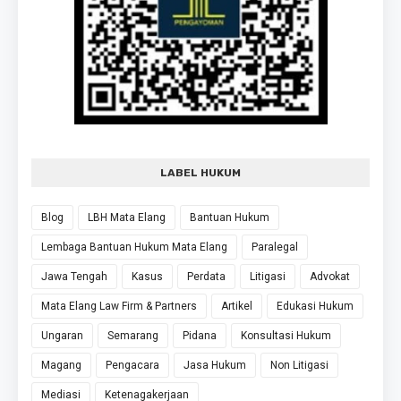
LABEL HUKUM
Blog
LBH Mata Elang
Bantuan Hukum
Lembaga Bantuan Hukum Mata Elang
Paralegal
Jawa Tengah
Kasus
Perdata
Litigasi
Advokat
Mata Elang Law Firm & Partners
Artikel
Edukasi Hukum
Ungaran
Semarang
Pidana
Konsultasi Hukum
Magang
Pengacara
Jasa Hukum
Non Litigasi
Mediasi
Ketenagakerjaan