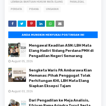
LEMBAGA BANTUAN HUKUM MATA ELANG
PARALEGAL
PERDATA
PIDANA
UNGARAN
ANDA MUNGKIN MENYUKAI POSTINGAN INI
Mengawal Keadilan ASN: LBH Mata
Elang Hadiri Sidang Perdana PMH di
Pengadilan Negeri Semarang
August 05, 2026
Sengketa Waris PA Ambarawa Kian
Memanas: Pihak Penggugat Tolak
Perhitungan KHI, LBH Mata Elang
Siapkan Eksepsi Tajam
August 03, 2026
Dari Pengadilan ke Meja Analisis,
Efriyan Rama Arindra Turut Serta