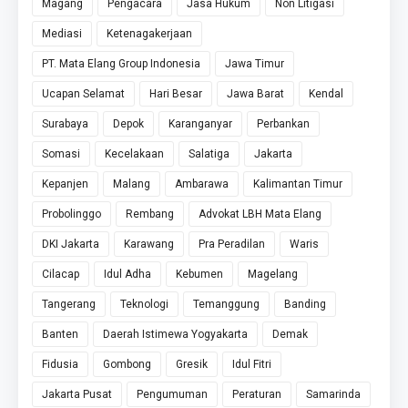
Magang
Pengacara
Jasa Hukum
Non Litigasi
Mediasi
Ketenagakerjaan
PT. Mata Elang Group Indonesia
Jawa Timur
Ucapan Selamat
Hari Besar
Jawa Barat
Kendal
Surabaya
Depok
Karanganyar
Perbankan
Somasi
Kecelakaan
Salatiga
Jakarta
Kepanjen
Malang
Ambarawa
Kalimantan Timur
Probolinggo
Rembang
Advokat LBH Mata Elang
DKI Jakarta
Karawang
Pra Peradilan
Waris
Cilacap
Idul Adha
Kebumen
Magelang
Tangerang
Teknologi
Temanggung
Banding
Banten
Daerah Istimewa Yogyakarta
Demak
Fidusia
Gombong
Gresik
Idul Fitri
Jakarta Pusat
Pengumuman
Peraturan
Samarinda