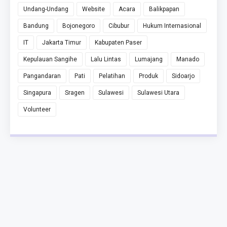
Undang-Undang
Website
Acara
Balikpapan
Bandung
Bojonegoro
Cibubur
Hukum Internasional
IT
Jakarta Timur
Kabupaten Paser
Kepulauan Sangihe
Lalu Lintas
Lumajang
Manado
Pangandaran
Pati
Pelatihan
Produk
Sidoarjo
Singapura
Sragen
Sulawesi
Sulawesi Utara
Volunteer